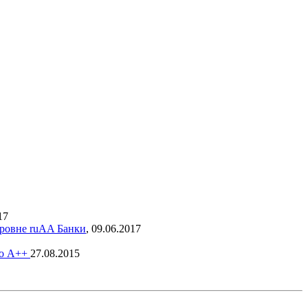
17
уровне ruAA
Банки
,
09.06.2017
до А++
27.08.2015