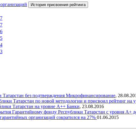
 организаций
История присвоения рейтинга
17
17
16
15
14
13
и Татарстан без подтверждения
Микрофинансирование
,
28.08.20
блики Татарстан по новой методологии и присвоил рейтинг на 
блики Татарстан на уровне А++
Банки
,
23.08.2016
рытия Гарантийному фонду Республики Татарстан с уровня А+ 
х гарантийных организаций сократился на 27%
01.06.2015