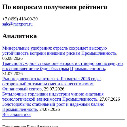
По вопросам получения рейтинга
+7 (499) 418-00-39
sale@raexpert.ru
Аналитика
Минеральные удобрения: отрасль сохраняет высокую
устойчивость вопреки внешним рискам
Промышленность
,
05.08.2026
Транспорт: «дно» ставок операторов и стивидоров позади, но
восстановление не будет быстрым
Промышленность
,
31.07.2026
Рынок долгового капитала за II квартал 2026 года:
осторожный оптимизм сменился пессимизмом
Финансовый сектор
,
29.07.2026
Бутылочные горлышки индустрии чипов: анатомия
технологической зависимости
Промышленность
,
27.07.2026
Золотодобыча: стабильный рост и надежный баланс
Промышленность
,
24.07.2026
Вся аналитика
Ежедневная E-mail рассылка