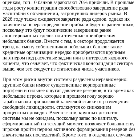
оценкам, топ-10 банков заработают 76% прибыли. В прошлые
годы росту концентрации способствовало завершение ряда
масштабных объединений, затронувших лидеров рынка. В
2026 году также ожидается закрытие ряда сделок, однако их
влияние на перераспределение прибыли будет ограниченным,
поскольку это будут технические завершения ранее
анонсированных сделок или точечные приобретения
небольших банков. Вместе с тем, в секторе продолжается
тренд на смену собственников небольших банков: такие
кредитные организации нередко приобретаются крупным
партнером под расчетные задачи или в интересах якорного
клиента, что означает, что фактическая консолидация сектора
выше, чем это следует из статистики числа участников.
При этом риски внутри системы разделены неравномерно:
крупные банки имеют существенные корпоративные
портфели и сильнее ощутят давление резервов, в то время как
небольшие игроки, которые в прошлом году хорошо
зарабатывали при высокой ключевой ставке от размещения
свободной ликвидности, столкнутся со снижением
процентных доходов. Вместе с тем, крупных дефолтов
системы мы не ожидаем, поскольку запас по капиталу,
сформированный на текущий момент, позволяет большинству
игроков пройти период активного формирования резервов без
значительных последствий. Кроме того, в отдельных случаях