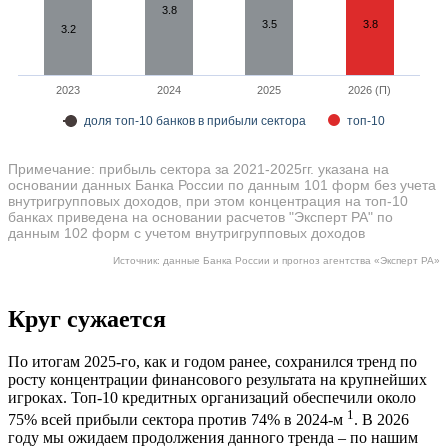
3.8
3.5
3.8
3.2
2023
2024
2025
2026 (П)
доля топ-10 банков в прибыли сектора
топ-10
Примечание: прибыль сектора за 2021-2025гг. указана на
основании данных Банка России по данным 101 форм без учета
внутригрупповых доходов, при этом концентрация на топ-10
банках приведена на основании расчетов "Эксперт РА" по
данным 102 форм с учетом внутригрупповых доходов
Источник: данные Банка России и прогноз агентства «Эксперт РА»
Круг сужается
По итогам 2025-го, как и годом ранее, сохранился тренд по
росту концентрации финансового результата на крупнейших
игроках. Топ-10 кредитных организаций обеспечили около
1
75% всей прибыли сектора против 74% в 2024-м
. В 2026
году мы ожидаем продолжения данного тренда – по нашим