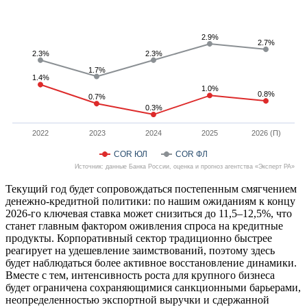
2.9%
2.9%
2.7%
2.7%
2.3%
2.3%
2.3%
2.3%
1.7%
1.7%
1.4%
1.4%
1.0%
1.0%
0.8%
0.8%
0.7%
0.7%
0.3%
0.3%
2022
2023
2024
2025
2026 (П)
COR ЮЛ
COR ФЛ
Источник: данные Банка России, оценка и прогноз агентства «Эксперт РА»
Текущий год будет сопровождаться постепенным смягчением
денежно-кредитной политики: по нашим ожиданиям к концу
2026-го ключевая ставка может снизиться до 11,5–12,5%, что
станет главным фактором оживления спроса на кредитные
продукты. Корпоративный сектор традиционно быстрее
реагирует на удешевление заимствований, поэтому здесь
будет наблюдаться более активное восстановление динамики.
Вместе с тем, интенсивность роста для крупного бизнеса
будет ограничена сохраняющимися санкционными барьерами,
неопределенностью экспортной выручки и сдержанной