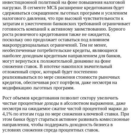
инвестиционной политикой на фоне повышения налоговой
нагрузки. В сегменте МСБ расширение кредитования будет
сдерживаться сокращением льготных программ и усилением
налогового давления, что при высокой чувствительности к
затратам и ужесточении банковских требований ограничивает
готовность компаний к активному заимствованию. Бурного
роста розничного кредитования также не ожидается,
поскольку оно продолжает оставаться под влиянием
макропруденциальных ограничений. Тем не менее,
необеспеченные потребительские кредиты, являющиеся
наиболее доходным кредитным направлением для банков,
могут вернуться к положительной динамике на фоне
снижения ставок. В ипотеке накопился значительный
отложенный спрос, который будет постепенно
реализовываться по мере снижения стоимости рыночных
кредитов, обеспечивая рост портфеля, даже несмотря на
модификацию льготных программ.
Рост объемов кредитования позволит сектору увеличить
чистые процентные доходы в абсолютном выражении, даже
несмотря на ожидаемое сжатие чистой процентной маржи до
4,1% по итогам года по мере снижения ключевой ставки. При
этом банки будут стараться активнее развивать комиссионные
направления, чтобы поддержать доходность бизнеса в
условиях снижения спреда процентных ставок.